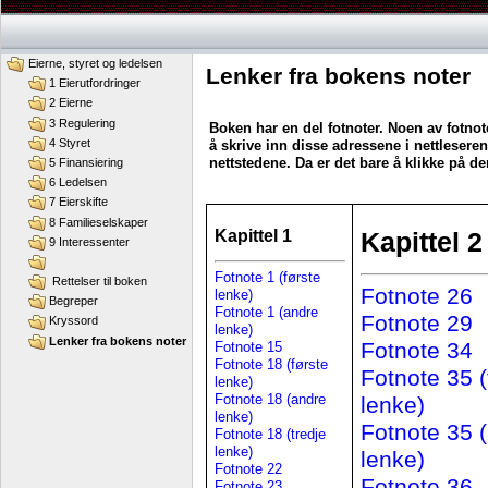
Eierne, styret og ledelsen
Lenker fra bokens noter
1 Eierutfordringer
2 Eierne
3 Regulering
Boken har en del fotnoter. Noen av fotnote
4 Styret
å skrive inn disse adressene i nettleseren 
nettstedene. Da er det bare å klikke på d
5 Finansiering
6 Ledelsen
7 Eierskifte
8 Familieselskaper
Kapittel 1
Kapittel 2
9 Interessenter
Fotnote 1 (første
Rettelser til boken
Fotnote 26
lenke)
Begreper
Fotnote 1 (andre
Fotnote 29
Kryssord
lenke)
Lenker fra bokens noter
Fotnote 34
Fotnote 15
Fotnote 18 (første
Fotnote 35 (
lenke)
Fotnote 18 (andre
lenke)
lenke)
Fotnote 35 
Fotnote 18 (tredje
lenke)
lenke)
Fotnote 22
Fotnote 36
Fotnote 23