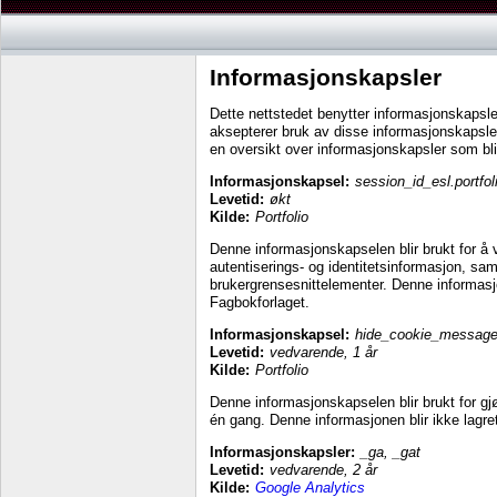
Informasjonskapsler
Dette nettstedet benytter informasjonskapsle
aksepterer bruk av disse informasjonskapslen
en oversikt over informasjonskapsler som blir 
Informasjonskapsel:
session_id_esl.portfol
Levetid:
økt
Kilde:
Portfolio
Denne informasjonskapselen blir brukt for å v
autentiserings- og identitetsinformasjon, sa
brukergrensesnittelementer. Denne informasjon
Fagbokforlaget.
Informasjonskapsel:
hide_cookie_messag
Levetid:
vedvarende, 1 år
Kilde:
Portfolio
Denne informasjonskapselen blir brukt for gj
én gang. Denne informasjonen blir ikke lagret
Informasjonskapsler:
_ga, _gat
Levetid:
vedvarende, 2 år
Kilde:
Google Analytics