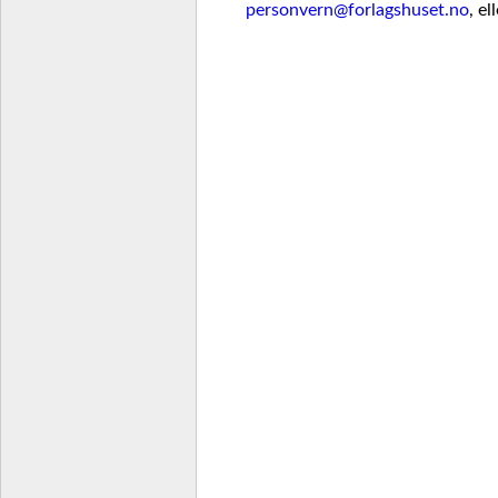
personvern@forlagshuset.no
, e